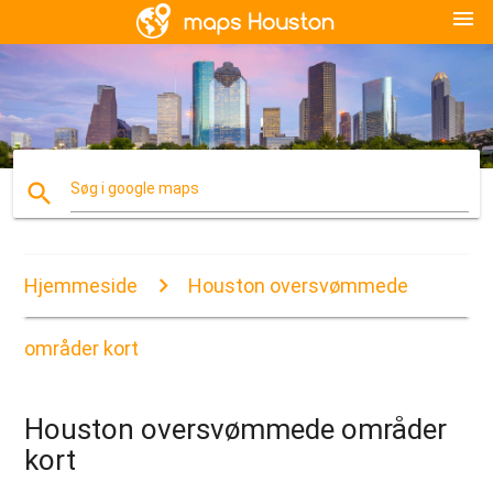
menu
search
Søg i google maps
Hjemmeside
Houston oversvømmede
områder kort
Houston oversvømmede områder
kort