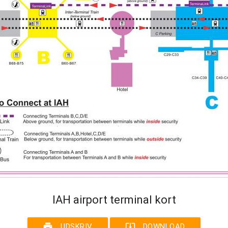
IAH airport terminal kort
print
system_update_alt
UDSKRIV
DOWNLOAD